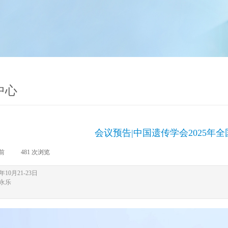
中心
会议预告|中国遗传学会2025年
天前
|
481
次浏览
|
年10月21-23日
永乐